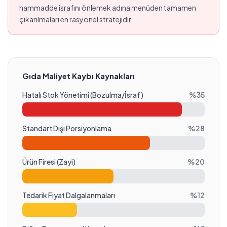
hammadde israfını önlemek adına menüden tamamen
çıkarılmaları en rasyonel stratejidir.
Gıda Maliyet Kaybı Kaynakları
Hatalı Stok Yönetimi (Bozulma/İsraf)
%
35
Standart Dışı Porsiyonlama
%
28
Ürün Firesi (Zayi)
%
20
Tedarik Fiyat Dalgalanmaları
%
12