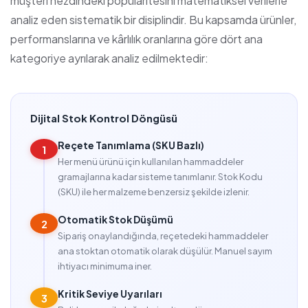
müşteri nezdindeki popülaritesini matematiksel verilerle
analiz eden sistematik bir disiplindir. Bu kapsamda ürünler,
performanslarına ve kârlılık oranlarına göre dört ana
kategoriye ayrılarak analiz edilmektedir:
Dijital Stok Kontrol Döngüsü
Reçete Tanımlama (SKU Bazlı)
1
Her menü ürünü için kullanılan hammaddeler
gramajlarına kadar sisteme tanımlanır. Stok Kodu
(SKU) ile her malzeme benzersiz şekilde izlenir.
Otomatik Stok Düşümü
2
Sipariş onaylandığında, reçetedeki hammaddeler
ana stoktan otomatik olarak düşülür. Manuel sayım
ihtiyacı minimuma iner.
Kritik Seviye Uyarıları
3