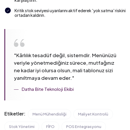
Kritik stok seviyesi uyarılarını aktif ederek 'yok satma' riskini
ortadan kaldırın.
"
Kârlılık tesadüf değil, sistemdir. Menünüzü
veriyle yönetmediğiniz sürece, mutfağınız
ne kadar iyi olursa olsun, mali tablonuz sizi
yanıltmaya devam eder.
"
Datha Bite Teknoloji Ekibi
Etiketler:
Menü Mühendisliği
Maliyet Kontrolü
Stok Yönetimi
FİFO
POS Entegrasyonu