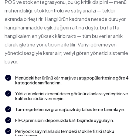
POS ve stok entegrasyonu, bu üç kritik disiplini — menü
mühendisliği, stok kontrolü ve satış analizi — tek bir
ekranda birleştirir. Hangi ürün kadranda nerede duruyor,
hangi hammadde eşik değerin altına düştü, bu hafta
hangi kalem en yüksek kâr bıraktı — tüm bu veriler anlık
olarak işletme yöneticisine iletilir. Veriyi göremeyen
yönetici sezgiyle karar alır; veriyi gören yönetici sistemle
büyür.
Menüdeki her ürünü kâr marjı ve satış popülaritesine göre 4
kategoride sınıflandırın.
Yıldız ürünlerinizi menüde en görünür alanlara yerleştirin ve
kaliteden ödün vermeyin.
Tüm reçetelerinizi gramaj bazlı dijital sisteme tanımlayın.
FİFO prensibini deponuzda katı biçimde uygulayın.
Periyodik sayımlarla sistemdeki stok ile fiziki stoku
karşılaştırın.