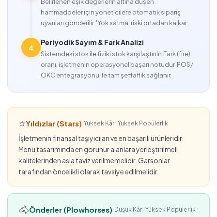
Belirlenen eşik değerlerin altına düşen
hammaddeler için yöneticilere otomatik sipariş
uyarıları gönderilir. 'Yok satma' riski ortadan kalkar.
Periyodik Sayım & Fark Analizi
4
Sistemdeki stok ile fiziki stok karşılaştırılır. Fark (fire)
oranı, işletmenin operasyonel başarı notudur. POS/
ÖKC entegrasyonu ile tam şeffaflık sağlanır.
⭐
Yıldızlar (Stars)
Yüksek Kâr · Yüksek Popülerlik
İşletmenin finansal taşıyıcıları ve en başarılı ürünleridir.
Menü tasarımında en görünür alanlara yerleştirilmeli,
kalitelerinden asla taviz verilmemelidir. Garsonlar
tarafından öncelikli olarak tavsiye edilmelidir.
🐴
Önderler (Plowhorses)
Düşük Kâr · Yüksek Popülerlik