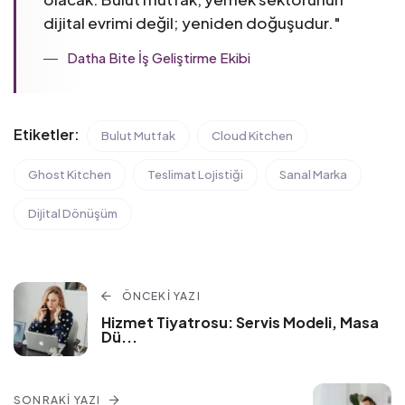
dijital evrimi değil; yeniden doğuşudur.
"
Datha Bite İş Geliştirme Ekibi
Etiketler:
Bulut Mutfak
Cloud Kitchen
Ghost Kitchen
Teslimat Lojistiği
Sanal Marka
Dijital Dönüşüm
ÖNCEKI YAZI
Hizmet Tiyatrosu: Servis Modeli, Masa
Dü
...
SONRAKI YAZI