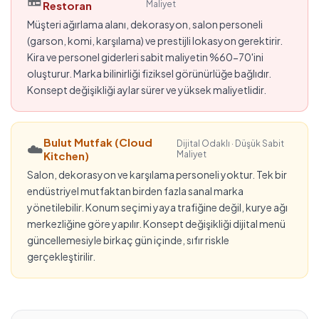
Restoran
Maliyet
Müşteri ağırlama alanı, dekorasyon, salon personeli
(garson, komi, karşılama) ve prestijli lokasyon gerektirir.
Kira ve personel giderleri sabit maliyetin %60-70'ini
oluşturur. Marka bilinirliği fiziksel görünürlüğe bağlıdır.
Konsept değişikliği aylar sürer ve yüksek maliyetlidir.
Bulut Mutfak (Cloud
Dijital Odaklı · Düşük Sabit
☁️
Kitchen)
Maliyet
Salon, dekorasyon ve karşılama personeli yoktur. Tek bir
endüstriyel mutfaktan birden fazla sanal marka
yönetilebilir. Konum seçimi yaya trafiğine değil, kurye ağı
merkezliğine göre yapılır. Konsept değişikliği dijital menü
güncellemesiyle birkaç gün içinde, sıfır riskle
gerçekleştirilir.