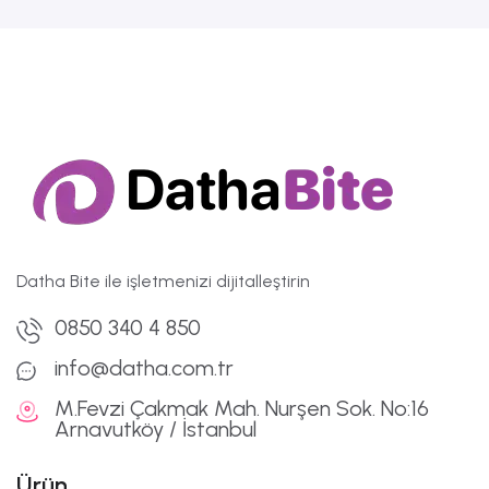
Datha Bite ile işletmenizi dijitalleştirin
0850 340 4 850
info@datha.com.tr
M.Fevzi Çakmak Mah. Nurşen Sok. No:16
Arnavutköy / İstanbul
Ürün