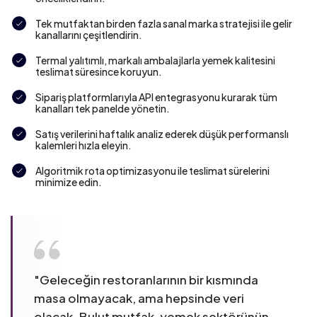
Tek mutfaktan birden fazla sanal marka stratejisi ile gelir
kanallarını çeşitlendirin.
Termal yalıtımlı, markalı ambalajlarla yemek kalitesini
teslimat süresince koruyun.
Sipariş platformlarıyla API entegrasyonu kurarak tüm
kanalları tek panelde yönetin.
Satış verilerini haftalık analiz ederek düşük performanslı
kalemleri hızla eleyin.
Algoritmik rota optimizasyonu ile teslimat sürelerini
minimize edin.
"
Geleceğin restoranlarının bir kısmında
masa olmayacak, ama hepsinde veri
olacak. Bulut mutfak, yemek sektörünün