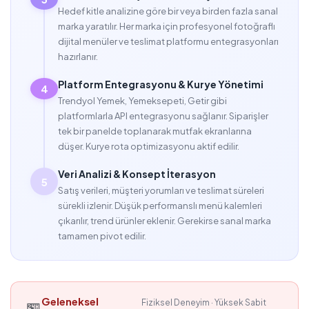
Hedef kitle analizine göre bir veya birden fazla sanal
marka yaratılır. Her marka için profesyonel fotoğraflı
dijital menüler ve teslimat platformu entegrasyonları
hazırlanır.
Platform Entegrasyonu & Kurye Yönetimi
4
Trendyol Yemek, Yemeksepeti, Getir gibi
platformlarla API entegrasyonu sağlanır. Siparişler
tek bir panelde toplanarak mutfak ekranlarına
düşer. Kurye rota optimizasyonu aktif edilir.
Veri Analizi & Konsept İterasyon
5
Satış verileri, müşteri yorumları ve teslimat süreleri
sürekli izlenir. Düşük performanslı menü kalemleri
çıkarılır, trend ürünler eklenir. Gerekirse sanal marka
tamamen pivot edilir.
Geleneksel
Fiziksel Deneyim · Yüksek Sabit
🏪