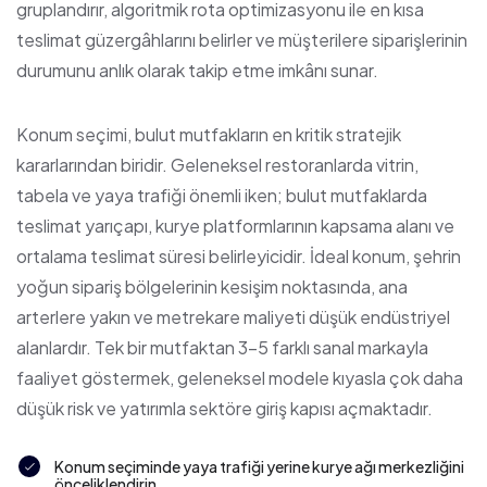
gruplandırır, algoritmik rota optimizasyonu ile en kısa
teslimat güzergâhlarını belirler ve müşterilere siparişlerinin
durumunu anlık olarak takip etme imkânı sunar.
Konum seçimi, bulut mutfakların en kritik stratejik
kararlarından biridir. Geleneksel restoranlarda vitrin,
tabela ve yaya trafiği önemli iken; bulut mutfaklarda
teslimat yarıçapı, kurye platformlarının kapsama alanı ve
ortalama teslimat süresi belirleyicidir. İdeal konum, şehrin
yoğun sipariş bölgelerinin kesişim noktasında, ana
arterlere yakın ve metrekare maliyeti düşük endüstriyel
alanlardır. Tek bir mutfaktan 3-5 farklı sanal markayla
faaliyet göstermek, geleneksel modele kıyasla çok daha
düşük risk ve yatırımla sektöre giriş kapısı açmaktadır.
Konum seçiminde yaya trafiği yerine kurye ağı merkezliğini
önceliklendirin.