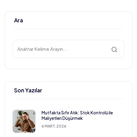
Ara
Son Yazılar
Mutfakta Sıfır Atık: Stok Kontrolü ile
Maliyetleri Düşürmek
6 MART, 2026