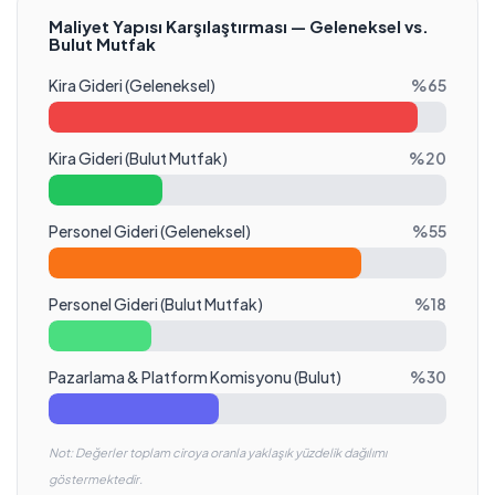
Maliyet Yapısı Karşılaştırması — Geleneksel vs.
Bulut Mutfak
Kira Gideri (Geleneksel)
%
65
Kira Gideri (Bulut Mutfak)
%
20
Personel Gideri (Geleneksel)
%
55
Personel Gideri (Bulut Mutfak)
%
18
Pazarlama & Platform Komisyonu (Bulut)
%
30
Not: Değerler toplam ciroya oranla yaklaşık yüzdelik dağılımı
göstermektedir.