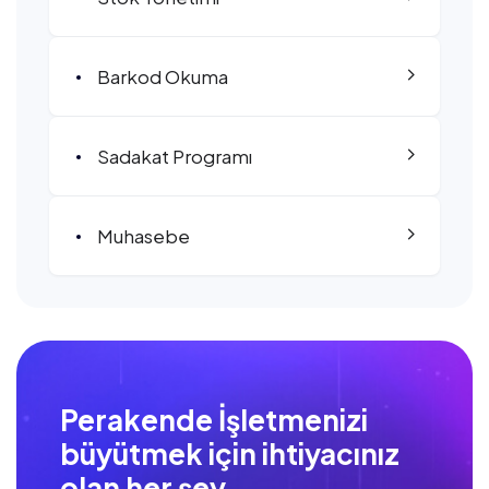
Barkod Okuma
Sadakat Programı
Muhasebe
Perakende
İşletmenizi
büyütmek için ihtiyacınız
olan her şey