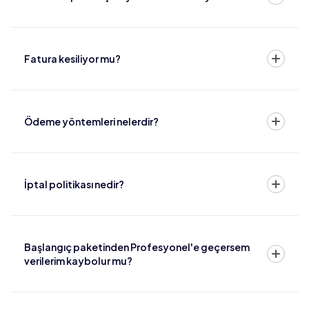
Fatura kesiliyor mu?
Ödeme yöntemleri nelerdir?
İptal politikası nedir?
Başlangıç paketinden Profesyonel'e geçersem
verilerim kaybolur mu?