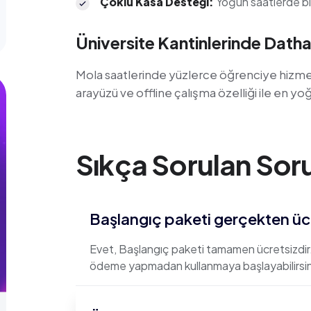
Çoklu Kasa Desteği
:
Yoğun saatlerde bir
Üniversite Kantinlerinde Datha
Mola saatlerinde yüzlerce öğrenciye hizmet v
arayüzü ve offline çalışma özelliği ile en yo
Sıkça Sorulan Soru
Başlangıç paketi gerçekten üc
Evet, Başlangıç paketi tamamen ücretsizdir.
ödeme yapmadan kullanmaya başlayabilirsini