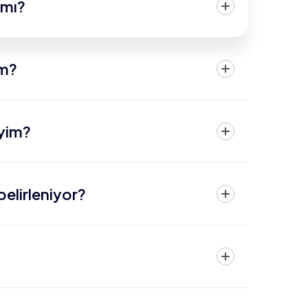
 mı?
im?
iyim?
belirleniyor?