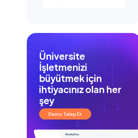
Üniversite
İşletmenizi
büyütmek için
ihtiyacınız olan her
şey
Demo Talep Et