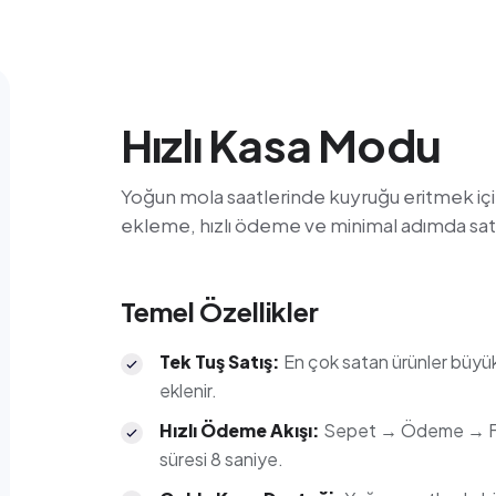
Hızlı Kasa Modu
Yoğun mola saatlerinde kuyruğu eritmek için 
ekleme, hızlı ödeme ve minimal adımda sa
Temel Özellikler
Tek Tuş Satış
:
En çok satan ürünler büyü
eklenir.
Hızlı Ödeme Akışı
:
Sepet → Ödeme → Fiş 
süresi 8 saniye.