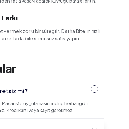
den fazla kasayı açarak kuyruğu paralel eritin.
 Farkı
ermek zorlu bir süreçtir. Datha Bite'ın hızlı
ğun anlarda bile sorunsuz satış yapın.
lar
retsiz mi?
 Masaüstü uygulamasını indirip herhangi bir
z. Kredi kartı veya kayıt gerekmez.