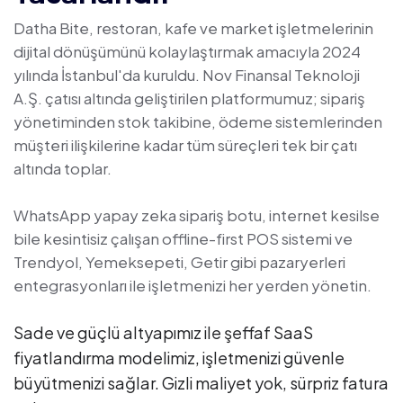
Datha Bite, restoran, kafe ve market işletmelerinin
dijital dönüşümünü kolaylaştırmak amacıyla 2024
yılında İstanbul'da kuruldu. Nov Finansal Teknoloji
A.Ş. çatısı altında geliştirilen platformumuz; sipariş
yönetiminden stok takibine, ödeme sistemlerinden
müşteri ilişkilerine kadar tüm süreçleri tek bir çatı
altında toplar.
WhatsApp yapay zeka sipariş botu, internet kesilse
bile kesintisiz çalışan offline-first POS sistemi ve
Trendyol, Yemeksepeti, Getir gibi pazaryerleri
entegrasyonları ile işletmenizi her yerden yönetin.
Sade ve güçlü altyapımız ile şeffaf SaaS
fiyatlandırma modelimiz, işletmenizi güvenle
büyütmenizi sağlar. Gizli maliyet yok, sürpriz fatura