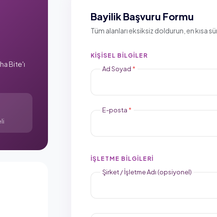
Bayilik Başvuru Formu
Tüm alanları eksiksiz doldurun, en kısa 
KIŞISEL BILGILER
a Bite'ı
Ad Soyad
*
E-posta
*
li
İŞLETME BILGILERI
Şirket / İşletme Adı (opsiyonel)