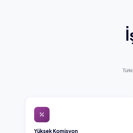
İ
Türk
Yüksek Komisyon