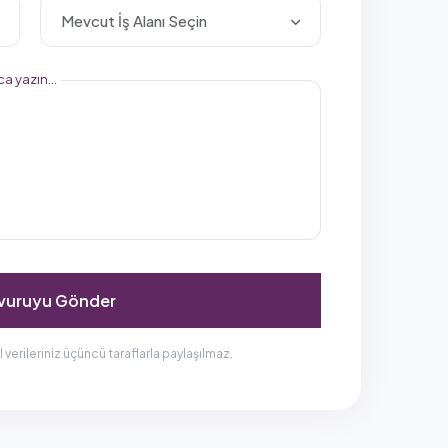
Mevcut İş Alanı Seçin
a yazın...
vuruyu Gönder
l verileriniz üçüncü taraflarla paylaşılmaz.