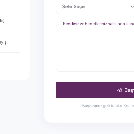
Şehir Seçin
ir)
Kendiniz ve hedefleriniz hakkında kısac
ayışı
Baş
Başvurunuz gizli tutulur. Kişise