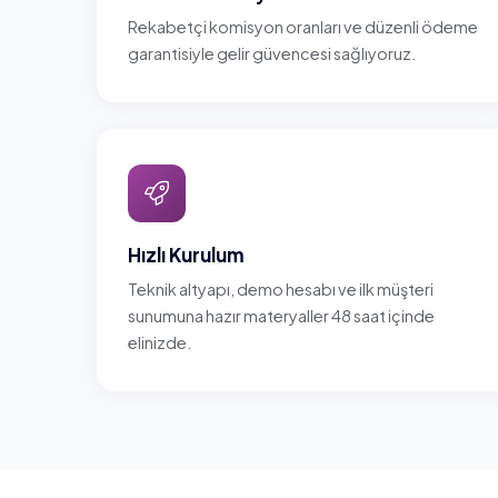
Rekabetçi komisyon oranları ve düzenli ödeme
garantisiyle gelir güvencesi sağlıyoruz.
Hızlı Kurulum
Teknik altyapı, demo hesabı ve ilk müşteri
sunumuna hazır materyaller 48 saat içinde
elinizde.