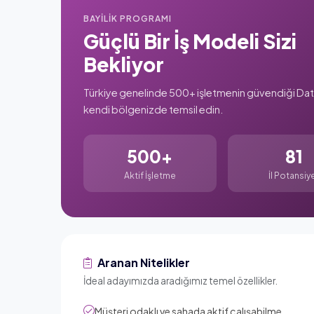
BAYILIK PROGRAMI
Güçlü Bir İş Modeli Sizi
Bekliyor
Türkiye genelinde 500+ işletmenin güvendiği Dath
kendi bölgenizde temsil edin.
500
+
81
Aktif İşletme
İl Potansiye
Aranan Nitelikler
İdeal adayımızda aradığımız temel özellikler.
Müşteri odaklı ve sahada aktif çalışabilme