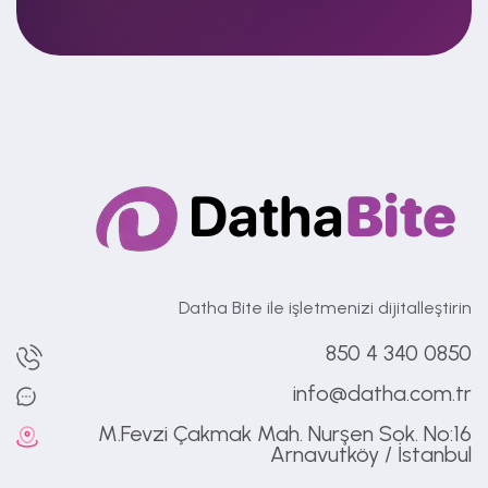
Datha Bite ile işletmenizi dijitalleştirin
0850 340 4 850
info@datha.com.tr
M.Fevzi Çakmak Mah. Nurşen Sok. No:16
Arnavutköy / İstanbul