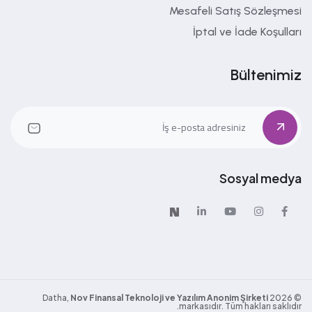
Mesafeli Satış Sözleşmesi
İptal ve İade Koşulları
Bültenimiz
Sosyal medya
Nov Finansal Teknoloji ve Yazılım Anonim Şirketi
Datha,
2026
©
markasıdır. Tüm hakları saklıdır.