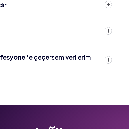
ir?
fesyonel'e geçersem verilerim