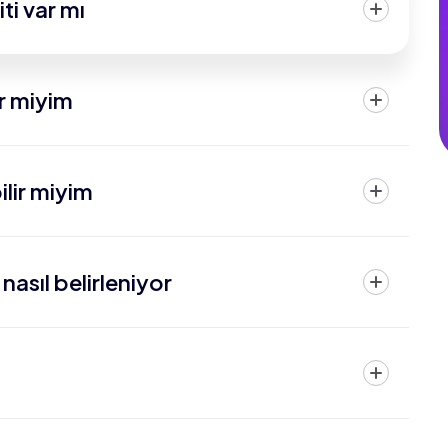
i var mı?
r miyim?
lir miyim?
asıl belirleniyor?