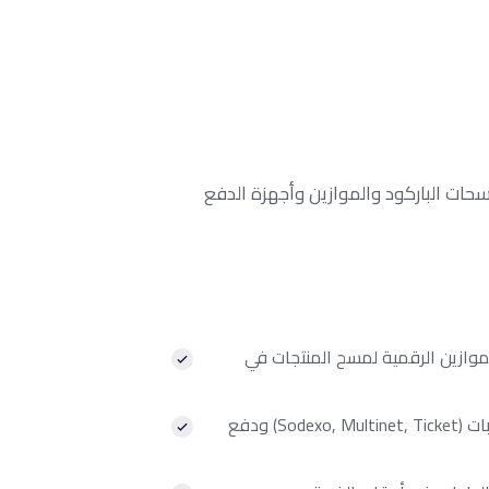
حات الباركود والموازين وأجهزة الدفع
موازين الرقمية لمسح المنتجات في
نقدي وبطاقة ائتمان وبطاقات وجبات (Sodexo, Multinet, Ticket) ودفع