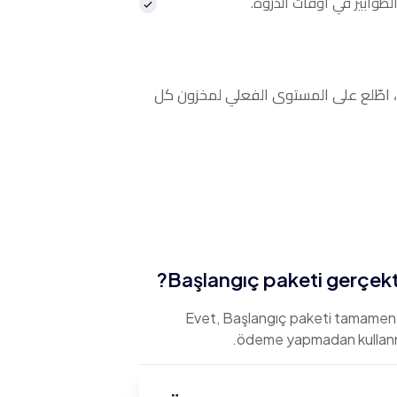
طوابير في أوقات الذروة.
نظمة الصندوق التقليدية تُعقّد تتبّع المخزون. مع Datha Bite، اطّلع على المستوى الفعلي لمخزون كل
Başlangıç paketi gerçekte
Evet, Başlangıç paketi tamamen ü
ödeme yapmadan kullanmay