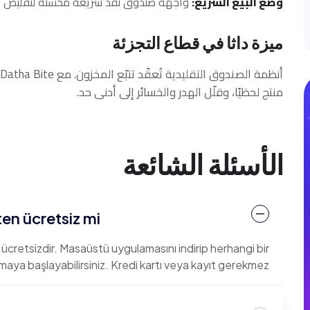
وضع البيع السريع
:
واجهة صندوق نقد سريعة مُحسَّنة لتقليص ال
ميزة داثا في قطاع التجزئة
أ
منتج لحظيًا، وقلّل الهدر والخسائر إلى أدنى حد.
الأسئلة الشائعة
n ücretsiz mi?
cretsizdir. Masaüstü uygulamasını indirip herhangi bir
a başlayabilirsiniz. Kredi kartı veya kayıt gerekmez.