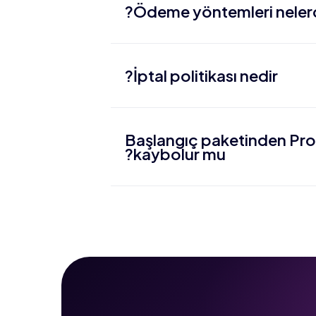
Ödeme yöntemleri nelerd
İptal politikası nedir?
Başlangıç paketinden Pro
kaybolur mu?