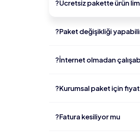
Ücretsiz pakette ürün limit
Paket değişikliği yapabili
İnternet olmadan çalışabi
Kurumsal paket için fiyat n
Fatura kesiliyor mu?