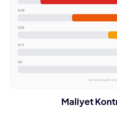
%
28
%
20
%
12
%
5
Not: Veriler sektör ort
Maliyet Kont