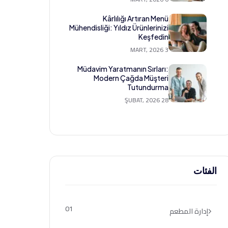
Kârlılığı Artıran Menü
Mühendisliği: Yıldız Ürünlerinizi
Keşfedin
3 MART, 2026
Müdavim Yaratmanın Sırları:
Modern Çağda Müşteri
Tutundurma
28 ŞUBAT, 2026
الفئات
01
إدارة المطعم