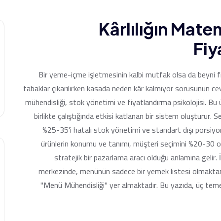
Kârlılığın Mate
Fiy
Bir yeme-içme işletmesinin kalbi mutfak olsa da beyni
tabaklar çıkarılırken kasada neden kâr kalmıyor sorusunun c
mühendisliği, stok yönetimi ve fiyatlandırma psikolojisi. Bu ü
birlikte çalıştığında etkisi katlanan bir sistem oluşturur. S
%25-35'i hatalı stok yönetimi ve standart dışı porsi
ürünlerin konumu ve tanımı, müşteri seçimini %20-30 or
stratejik bir pazarlama aracı olduğu anlamına gelir. 
merkezinde, menünün sadece bir yemek listesi olmaktan ç
"Menü Mühendisliği" yer almaktadır. Bu yazıda, üç temel