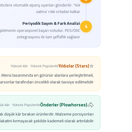
cilere otomatik sipariş uyarıları gönderilir. 'Yok
satma' riski ortadan kalkar.
Periyodik Sayım & Fark Analizi
4
anı, işletmenin operasyonel başarı notudur. POS/ÖKC
entegrasyonu ile tam şeffaflık sağlanır.
⭐
Yıldızlar (Stars)
Yüksek Kâr · Yüksek Popülerlik
ir. Menü tasarımında en görünür alanlara yerleştirilmeli,
arsonlar tarafından öncelikli olarak tavsiye edilmelidir.
🐴
Önderler (Plowhorses)
k Kâr · Yüksek Popülerlik
ak düşük kâr bırakan ürünlerdir. Malzeme porsiyonları
akatini kırmayacak şekilde kademeli olarak artırılabilir.