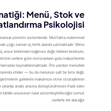
matiği: Menü, Stok ve
atlandırma Psikolojisi
 finansal yönetim sistemleridir. Mutfakta mükemmel
evabı çoğu zaman üç kritik alanda yatmaktadır: Menü
ç unsur birbirinden bağımsız değil; birbirini besleyen,
ektörel verilere göre restoranların gıda maliyetlerinin
yonlamadan kaynaklanmaktadır. Öte yandan menüdeki
anında etkiler — bu da menünün salt bir liste değil,
İşletmelerin gelirlerini maksimize etme stratejilerinin
ıkarılıp analiz aracına dönüştürülmesini ifade eden
 kârlılık unsurunun nasıl sistemleştirileceğini somut
verilerle ele alacağız.