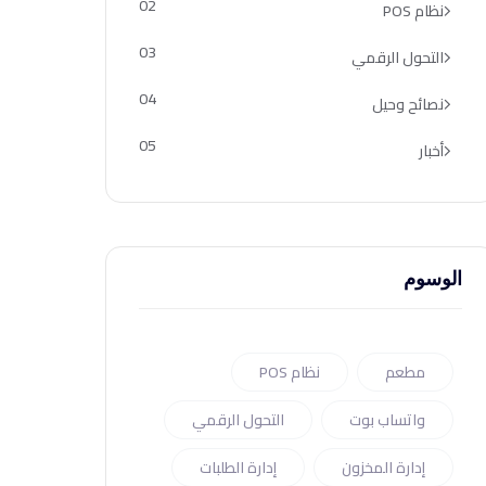
02
نظام POS
03
التحول الرقمي
04
نصائح وحيل
05
أخبار
الوسوم
مطعم
نظام POS
واتساب بوت
التحول الرقمي
إدارة المخزون
إدارة الطلبات