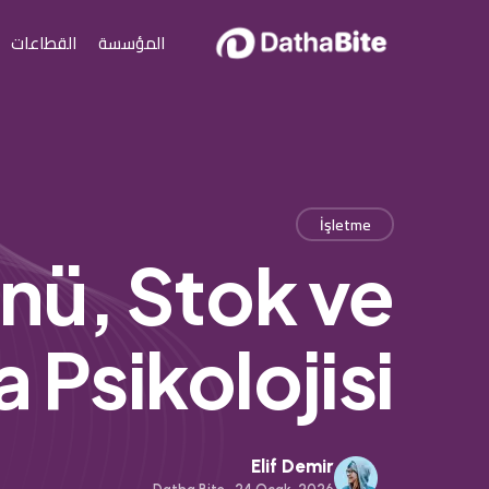
المؤسسة
القطاعات
İşletme
enü, Stok ve
 Psikolojisi
Elif Demir