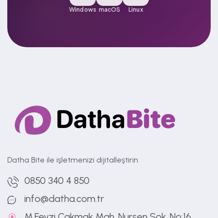
Windows
macOS
Linux
Datha Bite ile işletmenizi dijitalleştirin
0850 340 4 850
info@datha.com.tr
M.Fevzi Çakmak Mah. Nurşen Sok. No:16