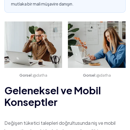
mutlaka bir mali müşavire danışın.
Gorsel:
@datha
Gorsel:
@datha
Geleneksel ve Mobil
Konseptler
Değişen tüketici talepleri doğrultusunda niş ve mobil