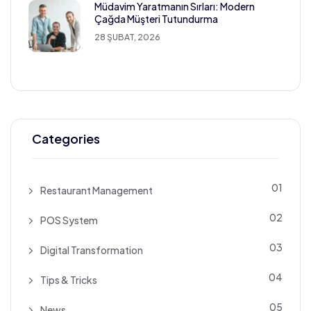
Müdavim Yaratmanın Sırları: Modern
Çağda Müşteri Tutundurma
28 ŞUBAT, 2026
Categories
01
Restaurant Management
02
POS System
03
Digital Transformation
04
Tips & Tricks
05
News