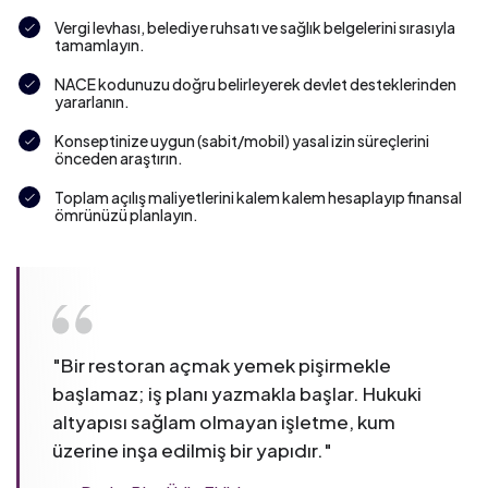
Vergi levhası, belediye ruhsatı ve sağlık belgelerini sırasıyla
tamamlayın.
NACE kodunuzu doğru belirleyerek devlet desteklerinden
yararlanın.
Konseptinize uygun (sabit/mobil) yasal izin süreçlerini
önceden araştırın.
Toplam açılış maliyetlerini kalem kalem hesaplayıp finansal
ömrünüzü planlayın.
"
Bir restoran açmak yemek pişirmekle
başlamaz; iş planı yazmakla başlar. Hukuki
altyapısı sağlam olmayan işletme, kum
üzerine inşa edilmiş bir yapıdır.
"