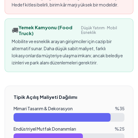
Hedef kitlesi belirli, birim kâr marjı yüksek bir modeldir.
Yemek Kamyonu (Food
Düşük Yatırım · Mobil
🚚
Truck)
Esneklik
Mobilite ve esneklik arayan girişimciler için cazip bir
alternatif sunar. Daha düşük sabit maliyet, farklı
lokasyonlarda müşteriye ulaşma imkanı; ancak belediye
izinleri ve park alanı düzenlemeleri gerektirir.
Tipik Açılış Maliyeti Dağılımı
Mimari Tasarım & Dekorasyon
%
35
Endüstriyel Mutfak Donanımları
%
25