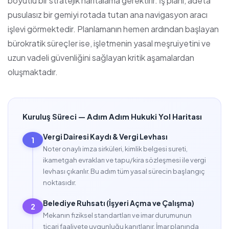
boyutlu bir stratejik haritalama gerektirir. İş planı, adeta
pusulasız bir gemiyi rotada tutan ana navigasyon aracı
işlevi görmektedir. Planlamanın hemen ardından başlayan
bürokratik süreçler ise, işletmenin yasal meşruiyetini ve
uzun vadeli güvenliğini sağlayan kritik aşamalardan
oluşmaktadır.
Kuruluş Süreci — Adım Adım Hukuki Yol Haritası
Vergi Dairesi Kaydı & Vergi Levhası
1
Noter onaylı imza sirküleri, kimlik belgesi sureti,
ikametgah evrakları ve tapu/kira sözleşmesi ile vergi
levhası çıkarılır. Bu adım tüm yasal sürecin başlangıç
noktasıdır.
Belediye Ruhsatı (İşyeri Açma ve Çalışma)
2
Mekanın fiziksel standartları ve imar durumunun
ticari faaliyete uygunluğu kanıtlanır. İmar planında