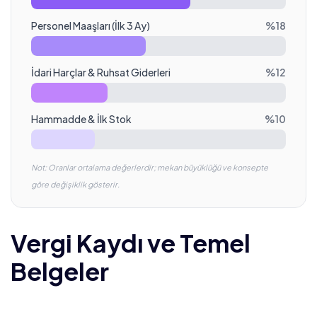
Personel Maaşları (İlk 3 Ay)
%
18
İdari Harçlar & Ruhsat Giderleri
%
12
Hammadde & İlk Stok
%
10
Not: Oranlar ortalama değerlerdir; mekan büyüklüğü ve konsepte
göre değişiklik gösterir.
Vergi Kaydı ve Temel
Belgeler