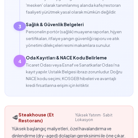
'mesken' olarak tanımlanmış alanda kafe/restoran
faaliyeti yürütmek yasal olarak mümkün değildir.
Sağlık & Güvenlik Belgeleri
3
Personelin portör (sağlık) muayene raporları, hijyen
sertifikaları, itfaiye yangın güvenliği raporu ve atık
yönetimi dilekçeleri resmi makamlara sunulur.
Oda Kayıtları & NACE Kodu Belirleme
4
Ticaret Odası veya Esnaf ve Sanatkarlar Odası'na
kayıt yapılır. Ustalık Belgesi ibrazı zorunludur. Doğru
NACE kodu seçimi, KOSGEB hibeleri ve avantajlı
kredi fırsatlarına erişim için kritiktir.
Steakhouse (Et
Yüksek Yatırım · Sabit
🥩
Restoranı)
Lokasyon
Yüksek başlangıç maliyetleri, özel havalandırma ve
dinlendirme (dry-aged) dolapları gereksinimi ile öne çıkar.