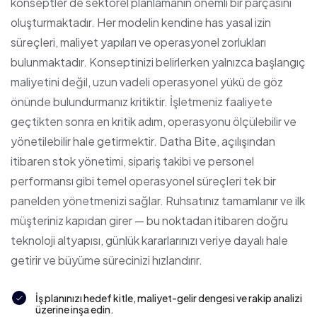
konseptler de sektörel planlamanın önemli bir parçasını
oluşturmaktadır. Her modelin kendine has yasal izin
süreçleri, maliyet yapıları ve operasyonel zorlukları
bulunmaktadır. Konseptinizi belirlerken yalnızca başlangıç
maliyetini değil, uzun vadeli operasyonel yükü de göz
önünde bulundurmanız kritiktir. İşletmeniz faaliyete
geçtikten sonra en kritik adım, operasyonu ölçülebilir ve
yönetilebilir hale getirmektir. Datha Bite, açılışından
itibaren stok yönetimi, sipariş takibi ve personel
performansı gibi temel operasyonel süreçleri tek bir
panelden yönetmenizi sağlar. Ruhsatınız tamamlanır ve ilk
müşteriniz kapıdan girer — bu noktadan itibaren doğru
teknoloji altyapısı, günlük kararlarınızı veriye dayalı hale
getirir ve büyüme sürecinizi hızlandırır.
İş planınızı hedef kitle, maliyet-gelir dengesi ve rakip analizi
üzerine inşa edin.