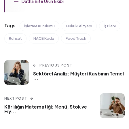
Datha Bite Ürün Ekibi
Tags:
İşletme Kurulumu
Hukuki Altyapı
İş Planı
Ruhsat
NACE Kodu
Food Truck
PREVIOUS POST
Sektörel Analiz: Müşteri Kaybının Temel
...
NEXT POST
Kârlılığın Matematiği: Menü, Stok ve
Fiy
...